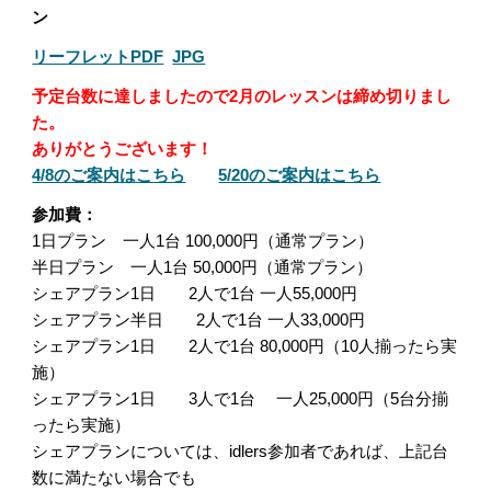
ン
リーフレットPDF
JPG
予定台数に達しましたので2月のレッスンは締め切りまし
た。
ありがとうございます！
4/8のご案内はこちら
5/20のご案内はこちら
参加費：
1日プラン 一人1台 100,000円（通常プラン）
半日プラン
一人1台
5
0,000円（通常プラン）
シェアプラン1日
2
人で1台 一人
55
,000円
シェアプラン半日 2人で1台 一人
33
,000円
シェアプラン1日 2人で1台
8
0,000円（10人揃ったら実
施）
シェアプラン1日
3
人で1台 一人
25
,000円（
5台分
揃
ったら実施）
シェアプランについては、idlers参加者
であれば、上記台
数に満たない場合でも