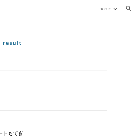
home
ion
result
ゾートもてぎ