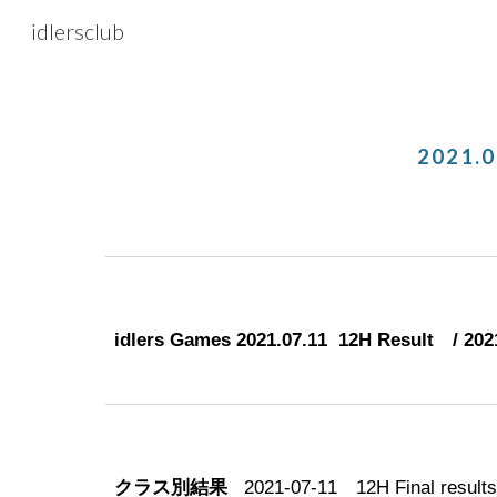
idlersclub
Sk
202
1
.0
idlers Games 202
1
.07.
1
1 12H Result / 202
クラス別結果
202
1
-07-
1
1 12H Final result