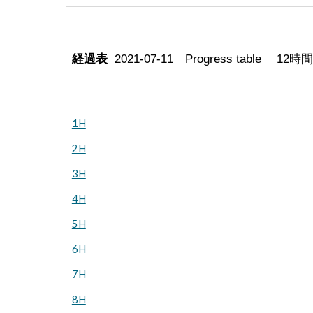
経過表
202
1
-07-
1
1 Progress table 1
1H
2H
3H
4H
5H
6H
7H
8H