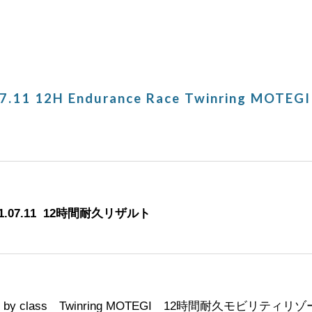
ip to main content
Skip to navigat
7.
1
1 12H Endurance Race
Twinring
MOTEGI 
1
.07.
1
1 12時間耐久リザルト
s by class
Twinring
MOTEGI 12時間耐久モビリティリ