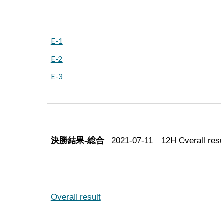
E-1
E-2
E-3
決勝結果-総合
202
1
-07-
1
1 12H Overall re
Overall result