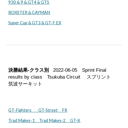
930 & 9 & GT4 & GT5
BOXSTER & CAYMAN
Super Cup & GT3 & GT-F EX
決勝結果-クラス別
2022-0
6-05
Sprint Final
results by class Tsukuba Circuit スプリント
筑波サーキット
GT-Fighters GT-Street FR
Trad Makes-1 Trad Makes-2 GT-K