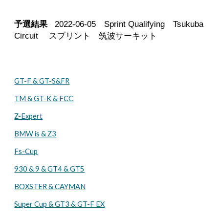
予選結果
2022-0
6-05
Sprint Qualifying Tsukuba
Circuit スプリント 筑波サーキット
GT-F & GT-S&FR
TM & GT-K & FCC
Z-Expert
BMW is & Z3
Fs-Cup
930 & 9 & GT4 & GT5
BOXSTER & CAYMAN
Super Cup & GT3 & GT-F EX