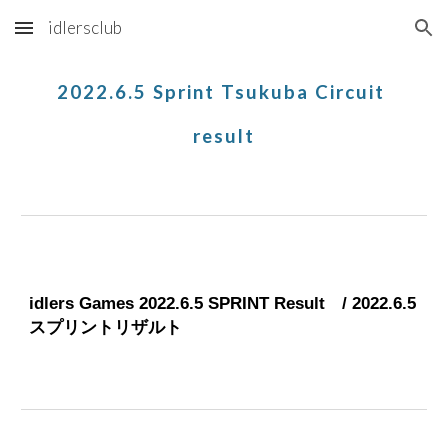
idlersclub
Skip to main content
Skip to navigation
2022.
6.5
Sprint Tsukuba Circuit
result
idlers Games 2022.
6.5
SPRINT Result / 2022.
6.5
スプリントリザルト