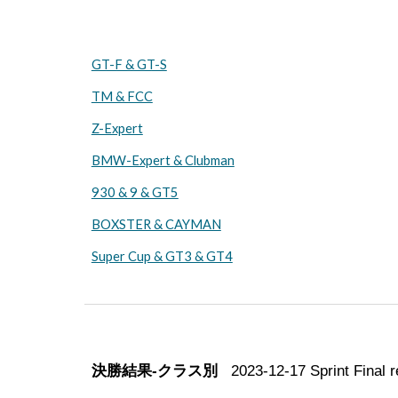
GT-F & GT-S
TM & FCC
Z-Expert
BMW-Expert & Clubman
930 & 9 & GT5
BOXSTER & CAYMAN
Super Cup & GT3 & GT4
決勝結果-クラス別
2023-
12-17
Sprint Final 