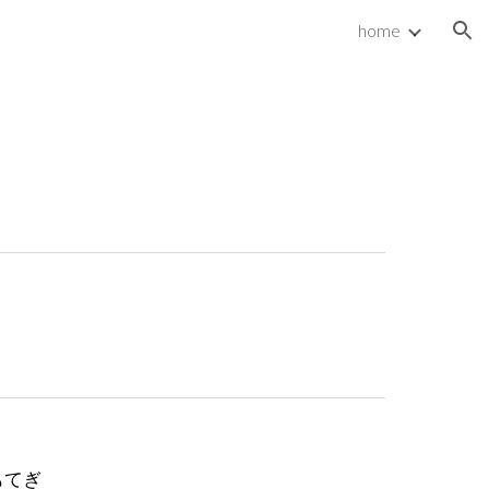
home
ion
もてぎ