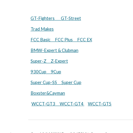
GT-Fighters GT-Street
Trad Makes
FCC Basic FCC Plus FCC EX
BMW-Expert & Clubman
Super-Z Z-Expert
930Cup 9Cup
Super Cup-SS Super Cup
Boxster&Cayman
WCCT-GT3 WCCT-GT4
WCCT-GT5