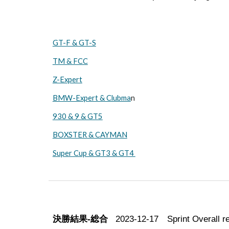
GT-F & GT-S
TM & FCC
Z-Expert
BMW-Expert & Clubma
n
930 & 9 & GT5
BOXSTER & CAYMAN
Super Cup & GT3 & GT4
決勝結果-総合
2023-
12-17
Sprint Overa